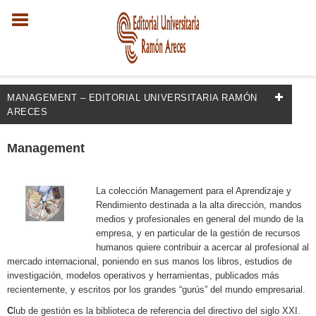
MANAGEMENT – EDITORIAL UNIVERSITARIA RAMÓN
ARECES
FILTRADO POR:
Management
Empresa y gestión
La colección Management para el Aprendizaje y
Gestión y técnicas de gestión
Rendimiento destinada a la alta dirección, mandos
Gestión: liderazgo y motivación
medios y profesionales en general del mundo de la
empresa, y en particular de la gestión de recursos
humanos quiere contribuir a acercar al profesional al
mercado internacional, poniendo en sus manos los libros, estudios de
MATERIAS
investigación, modelos operativos y herramientas, publicados más
recientemente, y escritos por los grandes “gurús” del mundo empresarial.
Gestión de proyectos
C
lub de gestión es la biblioteca de referencia del directivo del siglo XXI.