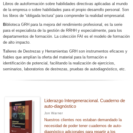
+
Gestión de personal y recursos humanos
Libros de autoformación sobre habilidades directivas aplicadas al mundo
de la empresa o sobre habilidades para el propio desarrollo personal. Son
Toma de decisiones en la gestión de empresas
los libros de “obligada lectura” para comprender la realidad empresarial.
Gestión: liderazgo y motivación
B
iblioteca GRH para la mejora del rendimiento profesional, es la serie
para el especialista de la gestión de RRHH y especialmente, para los
departamentos de formación. La colección FAI es el modelo de formación
CATEGORÍAS
de alto impacto.
T
alleres de Destrezas y Herramientas GRH son instrumentos eficaces y
Curso de acceso
fiables que amplían la oferta del material para la formación e
Grados universitarios
identificación de potencial, facilitando la realización de ejercicios,
seminarios, laboratorios de destrezas, pruebas de autodiagnóstico, etc.
Máster
Otros estudios
Liderazgo Intergeneracional. Cuaderno de
NUESTRAS COLECCIONES
auto-diagnóstico
Management
Jon Warner
Nuestros clientes nos estaban demandado la
necesidad de poder tener cuadernos de auto-
diagnóstico adicionales para repartir a los
SUBCOLECCIONES