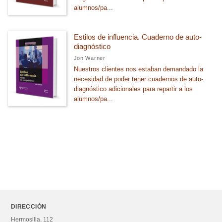
alumnos/pa...
Guías
Coaching
Estilos de influencia. Cuaderno de auto-
diagnóstico
Herramientas GPC
Jon Warner
PNL
Nuestros clientes nos estaban demandado la
necesidad de poder tener cuadernos de auto-
RRHH
diagnóstico adicionales para repartir a los
alumnos/pa...
Talleres Destrezas
Ver todas... (6)
CATÁLOGOS PDF
Catálogo
Catálogo Neuromanagement
Catálogo Management
DIRECCIÓN
Análisis geográfico regional
Hermosilla, 112