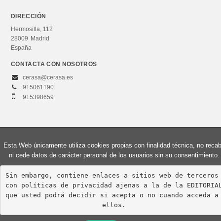
Estrategia empresarial
+
DIRECCIÓN
Gestión y técnicas de gestión
Hermosilla, 112
Teoría y comportamiento organizativos
28009
Madrid
España
Emprendimiento y emprendedores / empresas
emergentes / «startups»
CONTACTA CON NOSOTROS
Ética empresarial y responsabilidad social
cerasa@cerasa.es
915061190
+
Propiedad y organización de empresas
915398659
+
Ventas y marketing
© 2026, Editorial Centro de Estudios Ramón Areces, S.A. Todos los derechos
CATEGORÍAS
Esta Web únicamente utiliza cookies propias con finalidad técnica, no reca
reservados.
ni cede datos de carácter personal de los usuarios sin su consentimiento.
Curso de acceso
Aviso Legal
Política de privacidad
Política de cookies
Sin embargo, contiene enlaces a sitios web de terceros 
Grados universitarios
con políticas de privacidad ajenas a la de la EDITORIAL
Máster
que usted podrá decidir si acepta o no cuando acceda a 
ellos.
Otros estudios