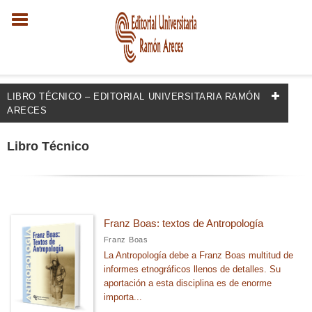
LIBRO TÉCNICO – EDITORIAL UNIVERSITARIA RAMÓN
ARECES
FILTRADO POR:
Libro Técnico
Antropología y Sociología
MATERIAS
Franz Boas: textos de Antropología
Franz Boas
+
Sociología
La Antropología debe a Franz Boas multitud de
Antropología social y cultural, etnografía
informes etnográficos llenos de detalles. Su
aportación a esta disciplina es de enorme
importa...