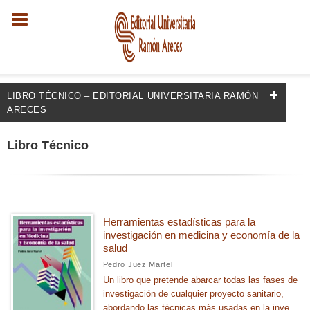
LIBRO TÉCNICO – EDITORIAL UNIVERSITARIA RAMÓN
ARECES
FILTRADO POR:
Libro Técnico
Economía
MATERIAS
Herramientas estadísticas para la
investigación en medicina y economía de la
Economía internacional
salud
+
Econometría
Pedro Juez Martel
Un libro que pretende abarcar todas las fases de
Macroeconomía
investigación de cualquier proyecto sanitario,
abordando las técnicas más usadas en la inve...