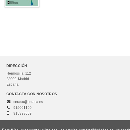
Economía medioambiental
Economía monetaria
Economía política
Prospectiva económica
Economía del desarrollo y economías emergentes
Microeconomía
Sistemas y estructuras económicas
DIRECCIÓN
Ver todas... (12)
Hermosilla, 112
28009
Madrid
España
CATEGORÍAS
CONTACTA CON NOSOTROS
Curso de acceso
cerasa@cerasa.es
Grados universitarios
915061190
915398659
Máster
Otros estudios