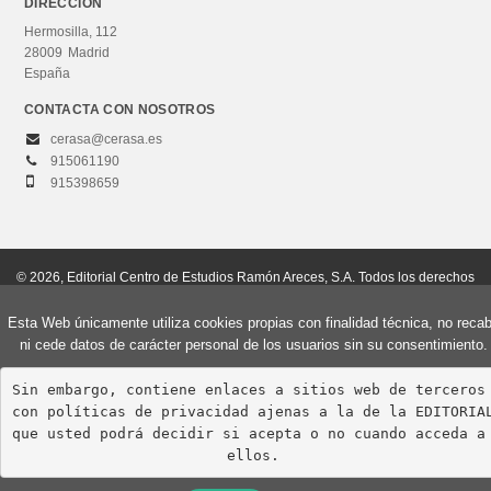
DIRECCIÓN
CATEGORÍAS
Hermosilla, 112
Curso de acceso
28009
Madrid
España
Grados universitarios
CONTACTA CON NOSOTROS
Máster
cerasa@cerasa.es
Otros estudios
915061190
915398659
NUESTRAS COLECCIONES
Grado en Historia
© 2026, Editorial Centro de Estudios Ramón Areces, S.A. Todos los derechos
reservados.
Grado en Historia del Arte
Esta Web únicamente utiliza cookies propias con finalidad técnica, no reca
Aviso Legal
Política de privacidad
Política de cookies
ni cede datos de carácter personal de los usuarios sin su consentimiento.
SUBCOLECCIONES
Sin embargo, contiene enlaces a sitios web de terceros 
con políticas de privacidad ajenas a la de la EDITORIAL
Guías
que usted podrá decidir si acepta o no cuando acceda a 
ellos.
Coaching