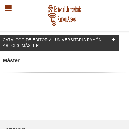
CATÁLOGO DE EDITORIAL UNIVERSITARIA RAMÓN
ARECES: MÁSTER
FILTRADO POR:
Máster
Psicología
MATERIAS
+
Desarrollo personal
Psicología de la familia
Emociones