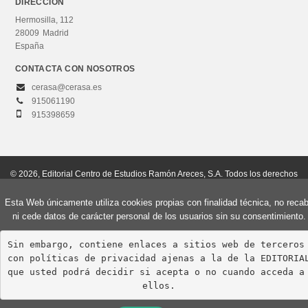
Psicología infantil y evolutiva/del desarrollo
DIRECCIÓN
Hermosilla, 112
28009
Madrid
España
CATEGORÍAS
CONTACTA CON NOSOTROS
Curso de acceso
cerasa@cerasa.es
Grados universitarios
915061190
915398659
Máster
Otros estudios
© 2026, Editorial Centro de Estudios Ramón Areces, S.A. Todos los derechos
reservados.
NUESTRAS COLECCIONES
Esta Web únicamente utiliza cookies propias con finalidad técnica, no reca
Aviso Legal
Política de privacidad
Política de cookies
Acceso mayores de 25 y 45 años
ni cede datos de carácter personal de los usuarios sin su consentimiento.
Grado en Psicología
Sin embargo, contiene enlaces a sitios web de terceros 
con políticas de privacidad ajenas a la de la EDITORIAL
Management
que usted podrá decidir si acepta o no cuando acceda a 
Neuromanagement
ellos.
Universidad Rey Juan Carlos