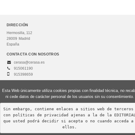
Conceptos de programación. Aprendizaje de la
programación
DIRECCIÓN
Hermosilla, 112
CATEGORÍAS
28009
Madrid
Curso de acceso
España
Grados universitarios
CONTACTA CON NOSOTROS
cerasa@cerasa.es
Máster
915061190
Otros estudios
915398659
Esta Web únicamente utiliza cookies propias con finalidad técnica, no reca
NUESTRAS COLECCIONES
ni cede datos de carácter personal de los usuarios sin su consentimiento.
© 2026, Editorial Centro de Estudios Ramón Areces, S.A. Todos los derechos
Grado en Ingeniería en Sistemas de Telecomunicación
reservados.
Sin embargo, contiene enlaces a sitios web de terceros 
Aviso Legal
Política de privacidad
Política de cookies
con políticas de privacidad ajenas a la de la EDITORIAL
Grado en Ingeniería en Tecnologías de la Información
que usted podrá decidir si acepta o no cuando acceda a 
Grado en Ingeniería Informática
ellos.