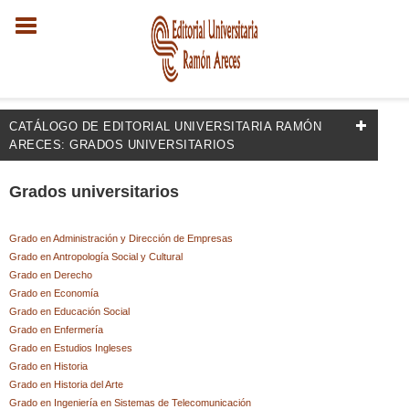
CATÁLOGO DE EDITORIAL UNIVERSITARIA RAMÓN
ARECES: GRADOS UNIVERSITARIOS
FILTRADO POR:
Grados universitarios
Psicología
Grado en Administración y Dirección de Empresas
Psicología infantil y evolutiva/del desarrollo
Grado en Antropología Social y Cultural
Grado en Derecho
Grado en Economía
Grado en Educación Social
MATERIAS
Grado en Enfermería
+
Grado en Estudios Ingleses
Desarrollo personal
Grado en Historia
Psicología de la familia
Grado en Historia del Arte
Grado en Ingeniería en Sistemas de Telecomunicación