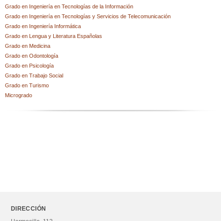
Emociones
Grado en Ingeniería en Tecnologías de la Información
Psicología infantil y evolutiva/del desarrollo
Grado en Ingeniería en Tecnologías y Servicios de Telecomunicación
Grado en Ingeniería Informática
Grado en Lengua y Literatura Españolas
Grado en Medicina
CATEGORÍAS
Grado en Odontología
Grado en Psicología
Curso de acceso
Grado en Trabajo Social
Grados universitarios
Grado en Turismo
Microgrado
Máster
Otros estudios
NUESTRAS COLECCIONES
Universidad Rey Juan Carlos
SUBCOLECCIONES
DIRECCIÓN