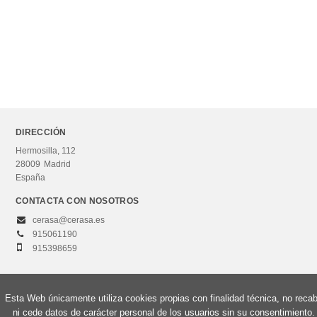
CATÁLOGOS PDF
Catálogo
Catálogo Neuromanagement
Catálogo Management
DIRECCIÓN
Análisis geográfico regional
Hermosilla, 112
28009
Madrid
Antropología social
España
Ver todos... (39)
CONTACTA CON NOSOTROS
cerasa@cerasa.es
915061190
915398659
Esta Web únicamente utiliza cookies propias con finalidad técnica, no reca
© 2026, Editorial Centro de Estudios Ramón Areces, S.A. Todos los derechos
ni cede datos de carácter personal de los usuarios sin su consentimiento.