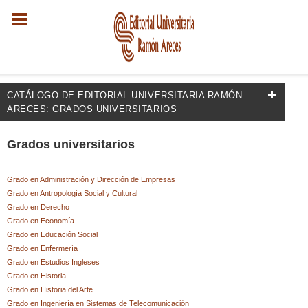
CATÁLOGO DE EDITORIAL UNIVERSITARIA RAMÓN
ARECES: GRADOS UNIVERSITARIOS
FILTRADO POR:
Grados universitarios
Industria y estudios industriales
Grado en Administración y Dirección de Empresas
Industria editorial y periodismo
Grado en Antropología Social y Cultural
Grado en Derecho
Grado en Economía
Grado en Educación Social
MATERIAS
Grado en Enfermería
Grado en Estudios Ingleses
Noticias y periodismo
Grado en Historia
Grado en Historia del Arte
Grado en Ingeniería en Sistemas de Telecomunicación