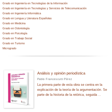
CATEGORÍAS
Grado en Ingeniería en Tecnologías de la Información
Grado en Ingeniería en Tecnologías y Servicios de Telecomunicación
Curso de acceso
Grado en Ingeniería Informática
Grados universitarios
Grado en Lengua y Literatura Españolas
Grado en Medicina
Máster
Grado en Odontología
Grado en Psicología
Otros estudios
Grado en Trabajo Social
Grado en Turismo
Microgrado
SUBCOLECCIONES
Guías
Coaching
Análisis y opinión periodística
Herramientas GPC
Pablo Francescutti Pérez
La primera parte de esta obra se centra en la
PNL
explicación de la teoría de la argumentación. Se
RRHH
parte de la historia de la retórica, seguida ...
Talleres Destrezas
Ver todas... (6)