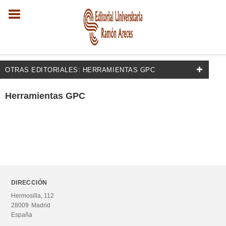
OTRAS EDITORIALES: HERRAMIENTAS GPC
EDITORIALES
Herramientas GPC
Guías
Coaching
Herramientas GPC
PNL
RRHH
DIRECCIÓN
Hermosilla, 112
Talleres Destrezas
28009
Madrid
España