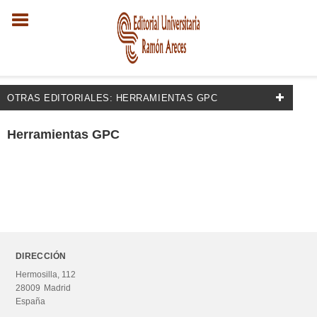
OTRAS EDITORIALES: HERRAMIENTAS GPC
EDITORIALES
Herramientas GPC
Guías
Coaching
Herramientas GPC
PNL
RRHH
DIRECCIÓN
Hermosilla, 112
Talleres Destrezas
28009
Madrid
España