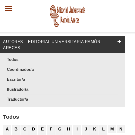
AUTORES – EDITORIAL UNIVERSITARIA RAMÓN
ARECES
Todos
Coordinador/a
Escritor/a
Ilustrador/a
Traductor/a
Todos
A
B
C
D
E
F
G
H
I
J
K
L
M
N