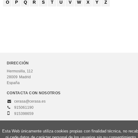
O
P
Q
R
S
T
U
V
W
X
Y
Z
DIRECCIÓN
Hermosilla, 112
28009
Madrid
España
CONTACTA CON NOSOTROS
cerasa@cerasa.es
915061190
915398659
Esta Web únicamente utiliza cookies propias con finalidad técnica, no reca
ni cede datos de carácter personal de los usuarios sin su consentimiento.