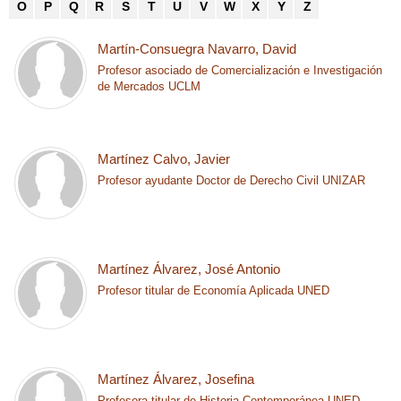
O
P
Q
R
S
T
U
V
W
X
Y
Z
Martín-Consuegra Navarro, David
Profesor asociado de Comercialización e Investigación
de Mercados UCLM
Martínez Calvo, ​Javier
Profesor ayudante Doctor de Derecho Civil UNIZAR
Martínez Álvarez, José Antonio
Profesor titular de Economía Aplicada UNED
Martínez Álvarez, Josefina
Profesora titular de Historia Contemporánea UNED