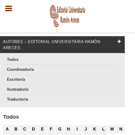
AUTORES – EDITORIAL UNIVERSITARIA RAMÓN
ARECES
Todos
Coordinador/a
Escritor/a
Ilustrador/a
Traductor/a
Todos
A
B
C
D
E
F
G
H
I
J
K
L
M
N