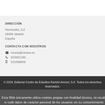
DIRECCIÓN
Hermosilla, 112
28009
Madrid
España
CONTACTA CON NOSOTROS
cerasa@cerasa.es
915061190
915398659
© 2026, Editorial Centro de Estudios Ramón Areces, S.A. Todos los derechos
reservados.
Aviso Legal
Política de privacidad
Política de cookies
Esta Web únicamente utiliza cookies propias con finalidad técnica, no reca
ni cede datos de carácter personal de los usuarios sin su consentimiento.