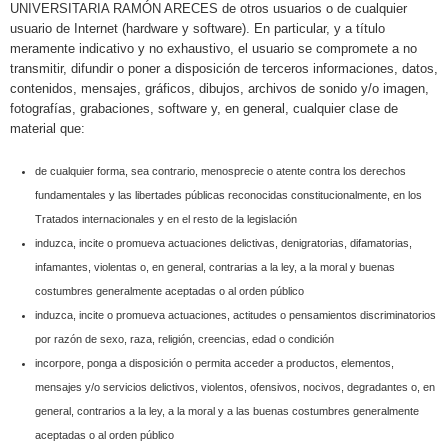
UNIVERSITARIA RAMÓN ARECES de otros usuarios o de cualquier
usuario de Internet (hardware y software). En particular, y a título
meramente indicativo y no exhaustivo, el usuario se compromete a no
transmitir, difundir o poner a disposición de terceros informaciones, datos,
contenidos, mensajes, gráficos, dibujos, archivos de sonido y/o imagen,
fotografías, grabaciones, software y, en general, cualquier clase de
material que:
de cualquier forma, sea contrario, menosprecie o atente contra los derechos
fundamentales y las libertades públicas reconocidas constitucionalmente, en los
Tratados internacionales y en el resto de la legislación
induzca, incite o promueva actuaciones delictivas, denigratorias, difamatorias,
infamantes, violentas o, en general, contrarias a la ley, a la moral y buenas
costumbres generalmente aceptadas o al orden público
induzca, incite o promueva actuaciones, actitudes o pensamientos discriminatorios
por razón de sexo, raza, religión, creencias, edad o condición
incorpore, ponga a disposición o permita acceder a productos, elementos,
mensajes y/o servicios delictivos, violentos, ofensivos, nocivos, degradantes o, en
general, contrarios a la ley, a la moral y a las buenas costumbres generalmente
aceptadas o al orden público