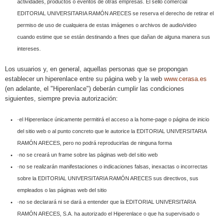
actividades, productos o eventos de otras empresas. El sello comercial
EDITORIAL UNIVERSITARIA RAMÓN ARECES se reserva el derecho de retirar el
permiso de uso de cualquiera de estas imágenes o archivos de audio/video
cuando estime que se están destinando a fines que dañan de alguna manera sus
intereses.
Los usuarios y, en general, aquellas personas que se propongan
establecer un hiperenlace entre su página web y la web
www.cerasa.es
(en adelante, el "Hiperenlace") deberán cumplir las condiciones
siguientes, siempre previa autorización:
·el Hiperenlace únicamente permitirá el acceso a la home-page o página de inicio
del sitio web o al punto concreto que le autorice la EDITORIAL UNIVERSITARIA
RAMÓN ARECES, pero no podrá reproducirlas de ninguna forma
·no se creará un frame sobre las páginas web del sitio web
·no se realizarán manifestaciones o indicaciones falsas, inexactas o incorrectas
sobre la EDITORIAL UNIVERSITARIA RAMÓN ARECES sus directivos, sus
empleados o las páginas web del sitio
·no se declarará ni se dará a entender que la EDITORIAL UNIVERSITARIA
RAMÓN ARECES, S.A. ha autorizado el Hiperenlace o que ha supervisado o