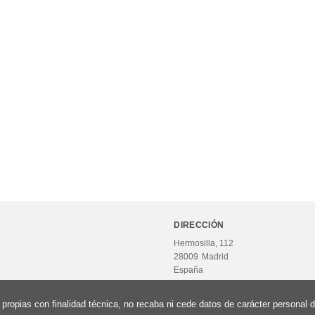
DIRECCIÓN
Hermosilla, 112
28009
Madrid
España
propias con finalidad técnica, no recaba ni cede datos de carácter personal d