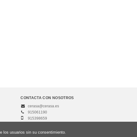
CONTACTA CON NOSOTROS
cerasa@cerasa.es
915061190
915398659
e los usuarios sin su consentimiento.