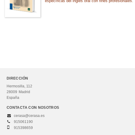
específicas del inglés oral con fines profesionales.
MATERIAS
Aprendizaje de idiomas: gramática, vocabulario y
pronunciación
CATEGORÍAS
Curso de acceso
Grados universitarios
Máster
DIRECCIÓN
Otros estudios
Hermosilla, 112
28009
Madrid
España
NUESTRAS COLECCIONES
CONTACTA CON NOSOTROS
Grado en Turismo
cerasa@cerasa.es
915061190
915398659
SUBCOLECCIONES