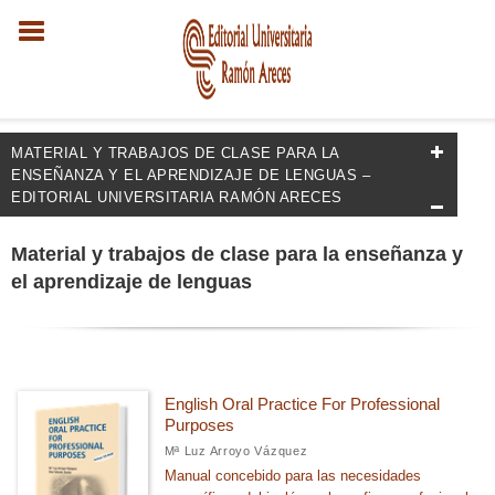
MATERIAL Y TRABAJOS DE CLASE PARA LA
ENSEÑANZA Y EL APRENDIZAJE DE LENGUAS –
EDITORIAL UNIVERSITARIA RAMÓN ARECES
FILTRADO POR:
Material y trabajos de clase para la enseñanza y
el aprendizaje de lenguas
Lenguaje y Literatura
Lenguaje
Enseñanza y aprendizaje de lenguas
Material y trabajos de clase para la enseñanza y el aprendizaje
English Oral Practice For Professional
de lenguas
Purposes
Mª Luz Arroyo Vázquez
Manual concebido para las necesidades