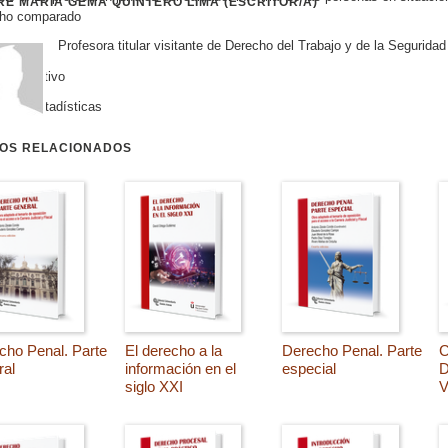
E MARÍA GEMA QUINTERO LIMA (ESCRITOR/A)
cho comparado
Profesora titular visitante de Derecho del Trabajo y de la Segurid
grafía
 normativo
cos y estadísticas
ROS RELACIONADOS
cho Penal. Parte
El derecho a la
Derecho Penal. Parte
C
ral
información en el
especial
D
siglo XXI