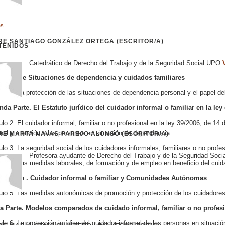
ás
E ​SANTIAGO GONZÁLEZ ORTEGA (ESCRITOR/A)
TENIDOS
ntación
Catedrático de Derecho del Trabajo y de la Seguridad Social UPO
era Parte
Situaciones de dependencia y cuidados familiares
ulo 1. La protección de las situaciones de dependencia personal y el papel del 
nda Parte.
El Estatuto jurídico del cuidador informal o familiar en la l
ulo 2. El cuidador informal, familiar o no profesional en la ley 39/2006, de 1
nal y atención a las personas en situación de dependencia
RE MARTA NAVAS-PAREJO ALONSO (ESCRITOR/A)
ulo 3. La seguridad social de los cuidadores informales, familiares o no profe
Profesora ayudante de Derecho del Trabajo y de la Seguridad So
ulo 4. Las medidas laborales, de formación y de empleo en beneficio del cuid
ra Parte .
Cuidador informal o familiar y Comunidades Autónomas
ulo 5. Las medidas autonómicas de promoción y protección de los cuidadores
a Parte.
Modelos comparados de cuidado informal, familiar o no profes
ulo 6. La protección jurídica del cuidador informal de las personas en situac