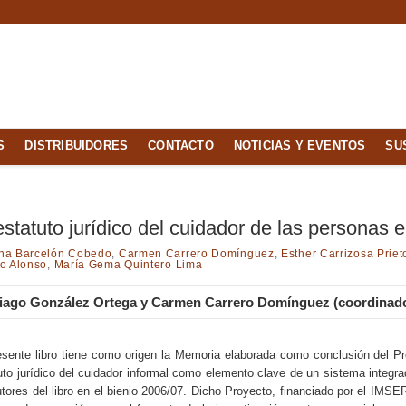
S
DISTRIBUIDORES
CONTACTO
NOTICIAS Y EVENTOS
SU
estatuto jurídico del cuidador de las personas
na Barcelón Cobedo
,
Carmen Carrero Domínguez
,
Esther Carrizosa Priet
o Alonso
,
María Gema Quintero Lima
iago González Ortega y Carmen Carrero Domínguez (coordinad
esente libro tiene como origen la Memoria elaborada como conclusión del Pro
uto jurídico del cuidador informal como elemento clave de un sistema integra
utores del libro en el bienio 2006/07. Dicho Proyecto, financiado por el IMS