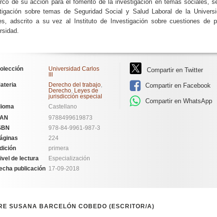
rco de su acción para el fomento de la investigación en temas sociales, s
tigación sobre temas de Seguridad Social y Salud Laboral de la Universi
es, adscrito a su vez al Instituto de Investigación sobre cuestiones de 
rsidad.
olección
Universidad Carlos
Compartir en Twitter
III
ateria
Derecho del trabajo
,
Compartir en Facebook
Derecho
,
Leyes de
jurisdicción especial
Compartir en WhatsApp
dioma
Castellano
AN
9788499619873
SBN
978-84-9961-987-3
áginas
224
dición
primera
ivel de lectura
Especialización
echa publicación
17-09-2018
RE SUSANA BARCELÓN COBEDO (ESCRITOR/A)