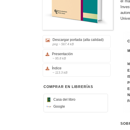
el ma
Inves
autor
Unive
Descargar portada (alta calidad)
C
png ~ 567.4 kB
M
Presentación
~ 95.8 kB
I
Índice
E
~ 113.3 kB
I
P
COMPRAR EN LIBRERÍAS
E
N
Casa del libro
F
Google
SOB