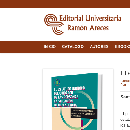
INICIO
CATÁLOGO
AUTORES
EBOOK
El 
Susa
Parej
Sant
El pr
estat
los a