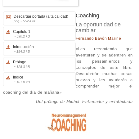
Coaching
Descargar portada (alta calidad)
png ~ 552.4 kB
La oportunidad de
cambiar
Capítulo 1
~ 590.2 kB
Fernando Bayón Mariné
Introducción
«Les recomiendo que
~ 154.3 kB
aventuren y se adentren en
los pensamientos y
Prólogo
~ 128.3 kB
conceptos de este libro.
Descubrirán muchas cosas
Índice
nuevas y les ayudarán a
~ 101.0 kB
comprender mejor el
coaching del día de mañana»
Del prólogo de Michel. Entrenador y exfutbolista