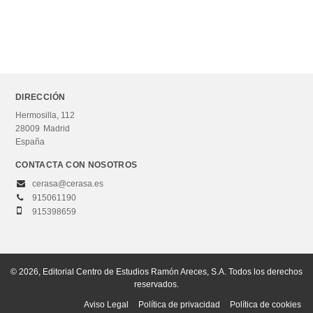
DIRECCIÓN
Hermosilla, 112
28009
Madrid
España
CONTACTA CON NOSOTROS
cerasa@cerasa.es
915061190
915398659
© 2026, Editorial Centro de Estudios Ramón Areces, S.A. Todos los derechos
reservados.
Aviso Legal
Política de privacidad
Política de cookies