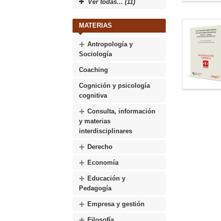
Ver todas... (11)
MATERIAS
+
Antropología y
Sociología
Coaching
Cognición y psicología
cognitiva
+
Consulta, información
y materias
interdisciplinares
+
Derecho
+
Economía
+
Educación y
Pedagogía
+
Empresa y gestión
+
Filosofía