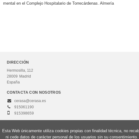
mental en el Complejo Hospitalario de Torrecárdenas. Almería
DIRECCIÓN
Hermosilla, 112
28009
Madrid
España
CONTACTA CON NOSOTROS
cerasa@cerasa.es
915061190
915398659
Esta Web únicamente utiliza cookies propias con finalidad técnica, no reca
ni cede datos de carácter personal de los usuarios sin su consentimiento.