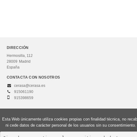
DIRECCIÓN
Hermosilla, 112
28009
Madrid
España
CONTACTA CON NOSOTROS
cerasa@cerasa.es
915061190
915398659
Esta Web únicamente utiliza cookies propias con finalidad técnica, no reca
© 2026, Editorial Centro de Estudios Ramón Areces, S.A. Todos los derechos
ni cede datos de carácter personal de los usuarios sin su consentimiento.
reservados.