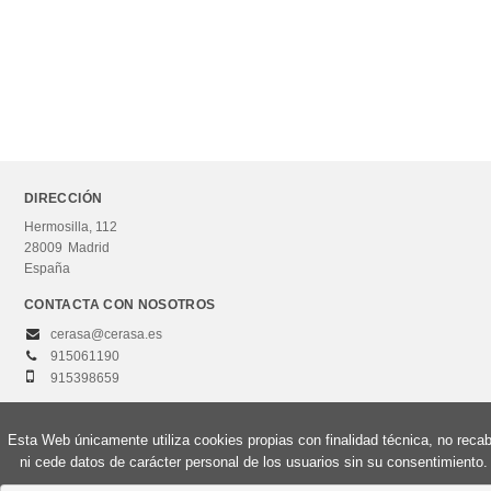
DIRECCIÓN
Hermosilla, 112
28009
Madrid
España
CONTACTA CON NOSOTROS
cerasa@cerasa.es
915061190
915398659
Esta Web únicamente utiliza cookies propias con finalidad técnica, no reca
ni cede datos de carácter personal de los usuarios sin su consentimiento.
© 2026, Editorial Centro de Estudios Ramón Areces, S.A. Todos los derechos