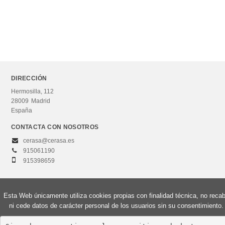
DIRECCIÓN
Hermosilla, 112
28009
Madrid
España
CONTACTA CON NOSOTROS
cerasa@cerasa.es
915061190
915398659
Esta Web únicamente utiliza cookies propias con finalidad técnica, no reca
© 2026, Editorial Centro de Estudios Ramón Areces, S.A. Todos los derechos
ni cede datos de carácter personal de los usuarios sin su consentimiento.
reservados.