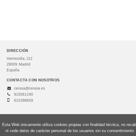
DIRECCIÓN
Hermosilla, 112
28009
Madrid
España
CONTACTA CON NOSOTROS
cerasa@cerasa.es
915061190
915398659
Esta Web únicamente utiliza cookies propias con finalidad técnica, no reca
© 2026, Editorial Centro de Estudios Ramón Areces, S.A. Todos los derechos
ni cede datos de carácter personal de los usuarios sin su consentimiento.
reservados.