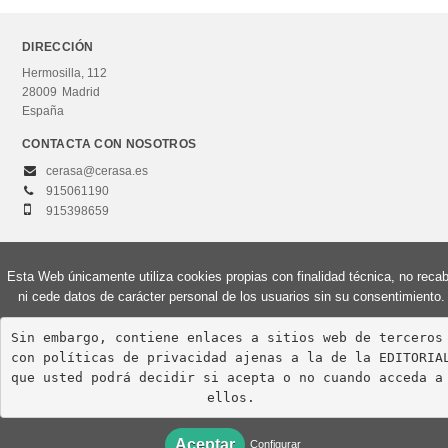
DIRECCIÓN
Hermosilla, 112
28009
Madrid
España
CONTACTA CON NOSOTROS
cerasa@cerasa.es
915061190
915398659
Esta Web únicamente utiliza cookies propias con finalidad técnica, no reca
ni cede datos de carácter personal de los usuarios sin su consentimiento.
© 2026, Editorial Centro de Estudios Ramón Areces, S.A. Todos los derechos
reservados.
Sin embargo, contiene enlaces a sitios web de terceros 
Aviso Legal
Política de privacidad
Política de cookies
con políticas de privacidad ajenas a la de la EDITORIAL
que usted podrá decidir si acepta o no cuando acceda a 
ellos.
Aceptar
Configurar