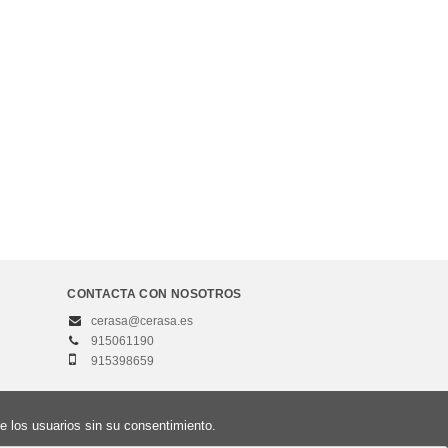
CONTACTA CON NOSOTROS
cerasa@cerasa.es
915061190
915398659
e los usuarios sin su consentimiento.
iso Legal
Política de privacidad
Política de cookies