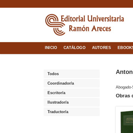
INICIO
CATÁLOGO
AUTORES
EBOOK
Anton
Todos
Coordinador/a
Abogado-
Escritor/a
Obras d
Ilustrador/a
Traductor/a