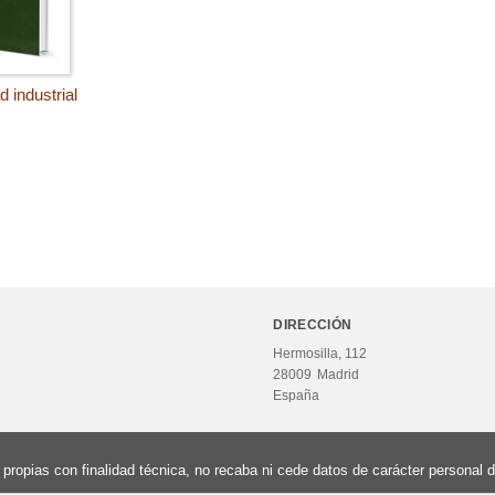
 industrial
DIRECCIÓN
Hermosilla, 112
28009
Madrid
España
propias con finalidad técnica, no recaba ni cede datos de carácter personal d
Av
Todos los derechos reservados.