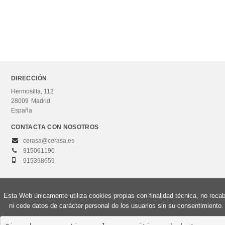
DIRECCIÓN
Hermosilla, 112
28009
Madrid
España
CONTACTA CON NOSOTROS
cerasa@cerasa.es
915061190
915398659
Esta Web únicamente utiliza cookies propias con finalidad técnica, no reca
© 2026, Editorial Centro de Estudios Ramón Areces, S.A. Todos los derechos
ni cede datos de carácter personal de los usuarios sin su consentimiento.
reservados.